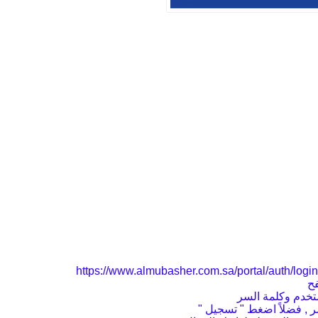
فح
ستخدم وكلمة السر
 , فضلاً اضغط " تسجيل "