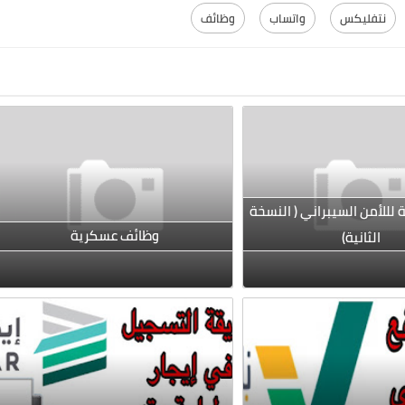
نتفليكس
واتساب
وظائف
للأمن السيبراني ( النسخة
وظائف عسكرية
الثانية)